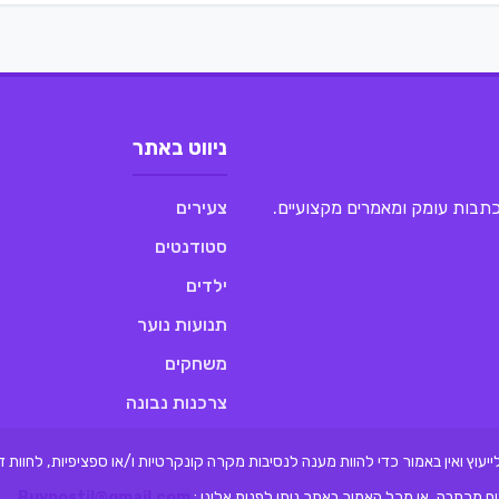
ניווט באתר
 כתבות עומק ומאמרים מקצועיים.
צעירים
סטודנטים
ילדים
תנועות נוער
משחקים
צרכנות נבונה
לייעוץ ואין באמור כדי להוות מענה לנסיבות מקרה קונקרטיות ו/או ספציפיות, לחוו
ם מכתבה, או מכל האמור באתר ניתן לפנות אלינו :
Buypostil@gmail.com