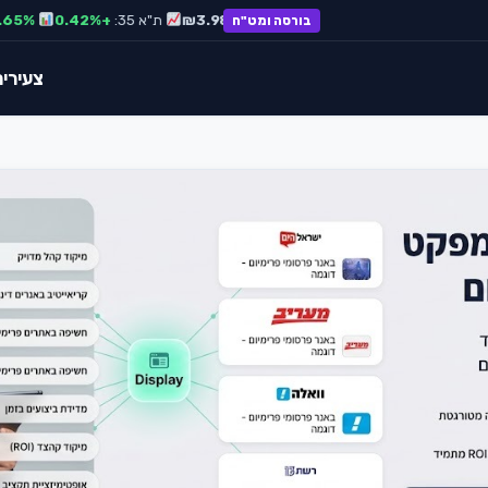
דולר:
₪3.65
אירו:
₪3.98
ת"א 35:
+0.42%
S&P 500:
+0.65%
בורסה ומט"ח
צעירים