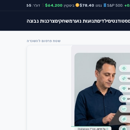
נפט:
$78.40
ביטקוין:
$64,200
דולר:
₪3.65
אירו:
₪3.98
סטודנטים
ילדים
תנועות נוער
משחקים
צרכנות נבונה
שטח פרסום להשכרה