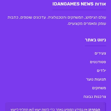
אודות IDANGAMES NEWS
עולם הגיימינג, המשחקים והטכנולוגיה. עדכונים שוטפים, כתבות
עומק ומאמרים מקצועיים.
ניווט באתר
צעירים
סטודנטים
ילדים
תנועות נוער
משחקים
צרכנות נבונה
הבהרה:
אין במידע המופיע באתר כדי להוות ייעוץ ו/או תחליף לייעוץ