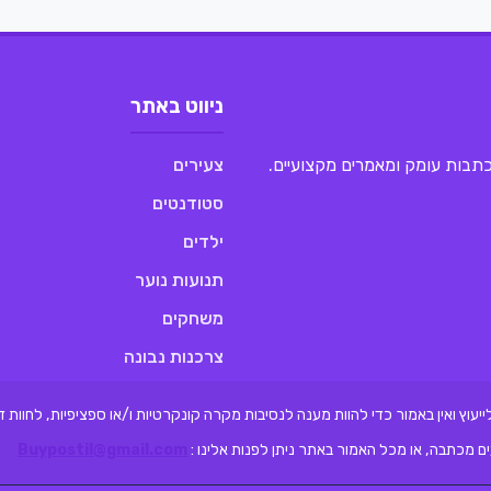
ניווט באתר
 כתבות עומק ומאמרים מקצועיים.
צעירים
סטודנטים
ילדים
תנועות נוער
משחקים
צרכנות נבונה
לייעוץ ואין באמור כדי להוות מענה לנסיבות מקרה קונקרטיות ו/או ספציפיות, לחוו
ם מכתבה, או מכל האמור באתר ניתן לפנות אלינו :
Buypostil@gmail.com