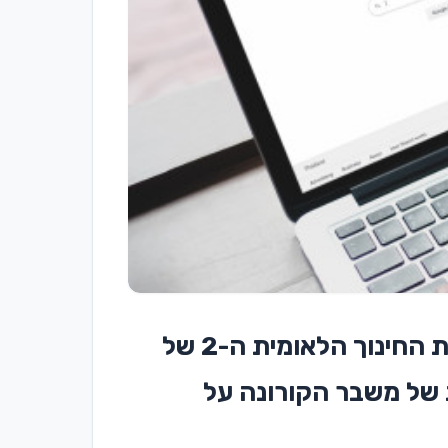
למידה מרחוק – נשיא המדינה ראובן ריבלין נשא דברים הבוקר בפתח ועידת החינוך הלאומית ה-2 של
ת של משבר הקורונה על