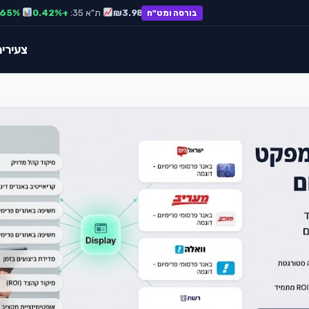
דולר:
₪3.65
אירו:
₪3.98
ת"א 35:
+0.42%
S&P 500:
+0.65%
בורסה ומט"ח
צעירים