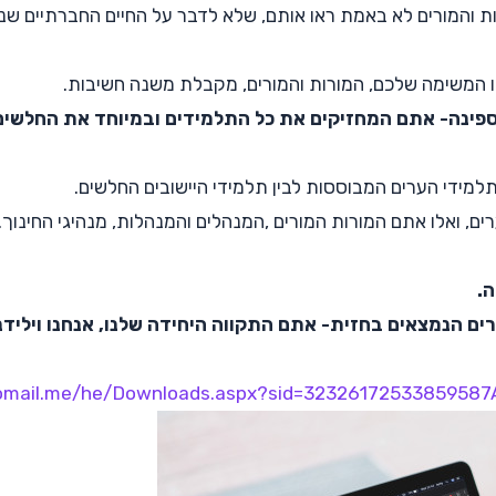
ת והמורים לא באמת ראו אותם, שלא לדבר על החיים החברתיים שנגז
ו המשימה שלכם, המורות והמורים, מקבלת משנה חשיבות.
ספינה- אתם המחזיקים את כל התלמידים ובמיוחד את החלשי
למידי הערים המבוססות לבין תלמידי היישובים החלשים.
ם, ואלו אתם המורות המורים ,המנהלים והמנהלות, מנהיגי החינוך.
ה.
ורים הנמצאים בחזית- אתם התקווה היחידה שלנו,
אנחנו וילידנ
bomail.me/he/Downloads.aspx?sid=32326172533859