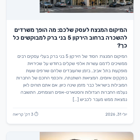
המיקום המנצח לעסק שלכם: מה הופך משרדים
להשכרה ברחוב הירקון 5 בני ברק למבוקשים כל
כך?
המיקום המנצח: הסוד של הירקון 5 בני ברק בעלי עסקים רבים
ממשיכים לדמם עשרות אלפי שקלים בחודש על שכירויות
מופקעות בתל אביב, בזמן שהעובדים שלהם שורפים שעות
בפקקים איומים. המציאות השתנתה, והכסף החכם של החברות
המובילות בישראל כבר מזמן שינה כיוון. אם אתם תוהים לאן
נעלמו החברות הגדולות והסטארט-אפים הצומחים, התשובה
נמצאת ממש מעבר לכביש […]
יולי 31, 2026
⏱ 3 דק' קריאה