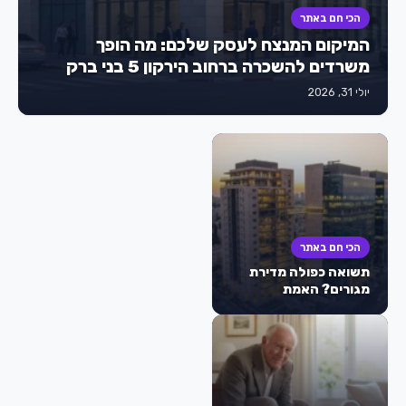
הכי חם באתר
המיקום המנצח לעסק שלכם: מה הופך
משרדים להשכרה ברחוב הירקון 5 בני ברק
למבוקשים כל כך?
יולי 31, 2026
הכי חם באתר
תשואה כפולה מדירת
מגורים? האמת
המפתיעה מאחורי
הטרנד של משרדים
להשקעה בישראל