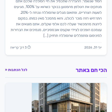
הסוד שנשמר: ההגדרה שתכפיל את חיי הסוללה שלכם אתם
מנתקים את הטלפון מהמטען בבוקר כשהוא על 100%, מגיעים
לשעות הצהריים, ופתאום מגלים שהסוללה צנחה ל-20%.
התרחיש הזה מוכר לכולנו, והוא מתסכל מאין כמותו. במקום
ליהנות מהמכשיר שעלה לכם אלפי שקלים, אתם מוצאים את
עצמכם הופכים לציידי שקעים אובססיביים, מנמיכים את הבהירות
למינימום ומתפללים שהסוללה תחזיק […]
יולי 31, 2026
⏱ 3 דק' קריאה
הכי חם באתר
לכל הכתבות «