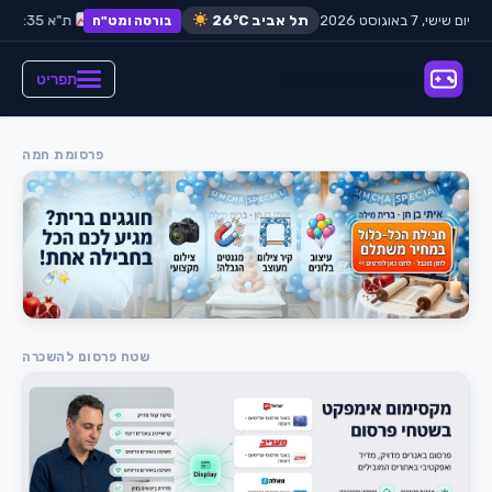
יום שישי, 7 באוגוסט 2026
דולר:
תל אביב
₪3.65
26°C
אירו:
₪3.98
ת"א 35:
+0.42%
בורסה ומט"ח
תפריט
פרסומת חמה
שטח פרסום להשכרה