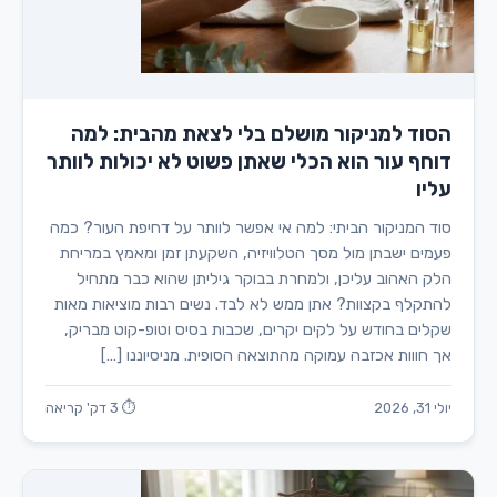
הסוד למניקור מושלם בלי לצאת מהבית: למה
דוחף עור הוא הכלי שאתן פשוט לא יכולות לוותר
עליו
סוד המניקור הביתי: למה אי אפשר לוותר על דחיפת העור? כמה
פעמים ישבתן מול מסך הטלוויזיה, השקעתן זמן ומאמץ במריחת
הלק האהוב עליכן, ולמחרת בבוקר גיליתן שהוא כבר מתחיל
להתקלף בקצוות? אתן ממש לא לבד. נשים רבות מוציאות מאות
שקלים בחודש על לקים יקרים, שכבות בסיס וטופ-קוט מבריק,
אך חווות אכזבה עמוקה מהתוצאה הסופית. מניסיוננו […]
יולי 31, 2026
⏱ 3 דק' קריאה