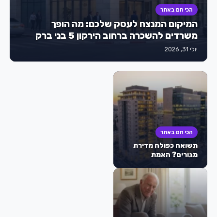
הכי חם באתר
המיקום המנצח לעסק שלכם: מה הופך
משרדים להשכרה ברחוב הירקון 5 בני ברק
למבוקשים כל כך?
יולי 31, 2026
הכי חם באתר
תשואה כפולה מדירת
מגורים? האמת
המפתיעה מאחורי
הטרנד של משרדים
להשקעה בישראל