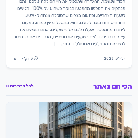
הסוד שנשמר: ההגדרה שתכפיל את חיי הסוללה שלכם אתם
מנתקים את הטלפון מהמטען בבוקר כשהוא על 100%, מגיעים
לשעות הצהריים, ופתאום מגלים שהסוללה צנחה ל-20%.
התרחיש הזה מוכר לכולנו, והוא מתסכל מאין כמותו. במקום
ליהנות מהמכשיר שעלה לכם אלפי שקלים, אתם מוצאים את
עצמכם הופכים לציידי שקעים אובססיביים, מנמיכים את הבהירות
למינימום ומתפללים שהסוללה תחזיק […]
יולי 31, 2026
⏱ 3 דק' קריאה
הכי חם באתר
לכל הכתבות «