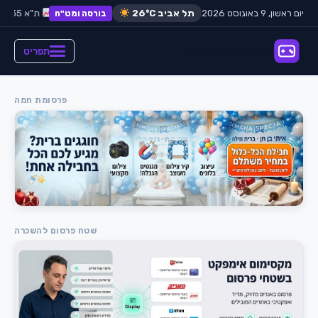
יום ראשון, 9 באוגוסט 2026
דולר:
תל אביב
₪3.65
26°C
אירו:
₪3.98
ת"א 35:
+0.42%
בורסה ומט"ח
תפריט
פרסומת חמה
שטח פרסום להשכרה