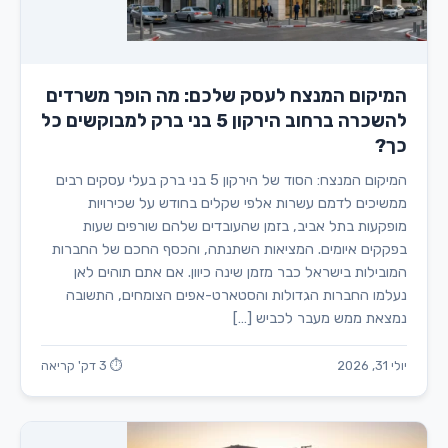
המיקום המנצח לעסק שלכם: מה הופך משרדים
להשכרה ברחוב הירקון 5 בני ברק למבוקשים כל
כך?
המיקום המנצח: הסוד של הירקון 5 בני ברק בעלי עסקים רבים
ממשיכים לדמם עשרות אלפי שקלים בחודש על שכירויות
מופקעות בתל אביב, בזמן שהעובדים שלהם שורפים שעות
בפקקים איומים. המציאות השתנתה, והכסף החכם של החברות
המובילות בישראל כבר מזמן שינה כיוון. אם אתם תוהים לאן
נעלמו החברות הגדולות והסטארט-אפים הצומחים, התשובה
נמצאת ממש מעבר לכביש […]
יולי 31, 2026
⏱ 3 דק' קריאה