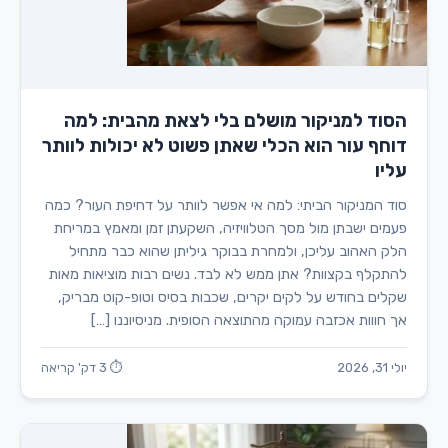
הסוד למניקור מושלם בלי לצאת מהבית: למה
דוחף עור הוא הכלי שאתן פשוט לא יכולות לוותר
עליו
סוד המניקור הביתי: למה אי אפשר לוותר על דחיפת העור? כמה
פעמים ישבתן מול מסך הטלוויזיה, השקעתן זמן ומאמץ במריחת
הלק האהוב עליכן, ולמחרת בבוקר גיליתן שהוא כבר מתחיל
להתקלף בקצוות? אתן ממש לא לבד. נשים רבות מוציאות מאות
שקלים בחודש על לקים יקרים, שכבות בסיס וטופ-קוט מבריק,
אך חווות אכזבה עמוקה מהתוצאה הסופית. מניסיוננו […]
יולי 31, 2026
⏱ 3 דק' קריאה