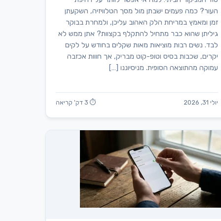
העור? כמה פעמים ישבתן מול מסך הטלוויזיה, השקעתן
זמן ומאמץ במריחת הלק האהוב עליכן, ולמחרת בבוקר
גיליתן שהוא כבר מתחיל להתקלף בקצוות? אתן ממש לא
לבד. נשים רבות מוציאות מאות שקלים בחודש על לקים
יקרים, שכבות בסיס וטופ-קוט מבריק, אך חווות אכזבה
עמוקה מהתוצאה הסופית. מניסיוננו […]
יולי 31, 2026
⏱ 3 דק' קריאה