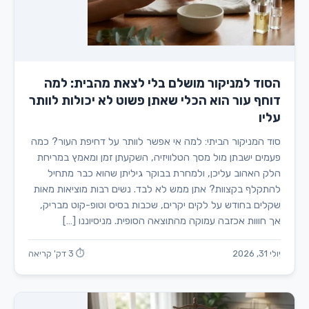
הסוד למניקור מושלם בלי לצאת מהבית: למה
דוחף עור הוא הכלי שאתן פשוט לא יכולות לוותר
עליו
סוד המניקור הביתי: למה אי אפשר לוותר על דחיפת העור? כמה
פעמים ישבתן מול מסך הטלוויזיה, השקעתן זמן ומאמץ במריחת
הלק האהוב עליכן, ולמחרת בבוקר גיליתן שהוא כבר מתחיל
להתקלף בקצוות? אתן ממש לא לבד. נשים רבות מוציאות מאות
שקלים בחודש על לקים יקרים, שכבות בסיס וטופ-קוט מבריק,
אך חווות אכזבה עמוקה מהתוצאה הסופית. מניסיוננו […]
יולי 31, 2026
⏱ 3 דק' קריאה