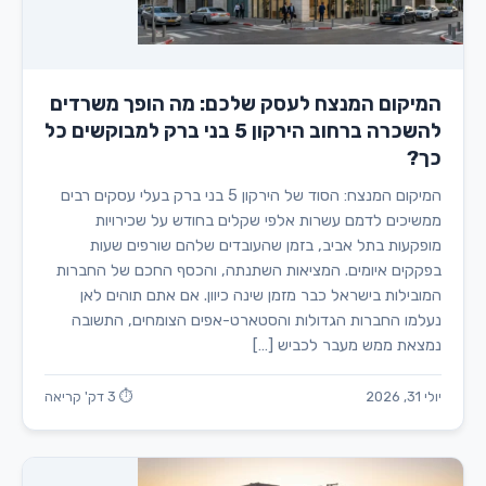
המיקום המנצח לעסק שלכם: מה הופך משרדים
להשכרה ברחוב הירקון 5 בני ברק למבוקשים כל
כך?
המיקום המנצח: הסוד של הירקון 5 בני ברק בעלי עסקים רבים
ממשיכים לדמם עשרות אלפי שקלים בחודש על שכירויות
מופקעות בתל אביב, בזמן שהעובדים שלהם שורפים שעות
בפקקים איומים. המציאות השתנתה, והכסף החכם של החברות
המובילות בישראל כבר מזמן שינה כיוון. אם אתם תוהים לאן
נעלמו החברות הגדולות והסטארט-אפים הצומחים, התשובה
נמצאת ממש מעבר לכביש […]
יולי 31, 2026
⏱ 3 דק' קריאה