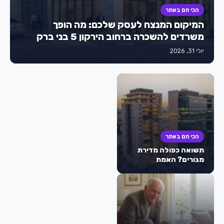
הכי חם באתר
המיקום המנצח לעסק שלכם: מה הופך
משרדים להשכרה ברחוב הירקון 5 בני ברק
למבוקשים כל כך?
יולי 31, 2026
הכי חם באתר
תשואה כפולה מדירת
מגורים? האמת
המפתיעה מאחורי
הטרנד של משרדים
להשקעה בישראל