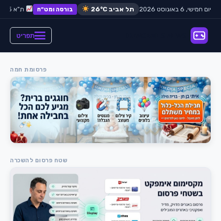
יום חמישי, 6 באוגוסט 2026
דולר:
תל אביב
₪3.65
26°C
אירו:
₪3.98
ת"א 35:
+0.42%
בורסה ומט"ח
תפריט
פרסומת חמה
שטח פרסום להשכרה