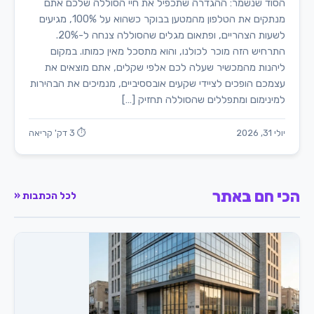
הסוד שנשמר: ההגדרה שתכפיל את חיי הסוללה שלכם אתם
מנתקים את הטלפון מהמטען בבוקר כשהוא על 100%, מגיעים
לשעות הצהריים, ופתאום מגלים שהסוללה צנחה ל-20%.
התרחיש הזה מוכר לכולנו, והוא מתסכל מאין כמותו. במקום
ליהנות מהמכשיר שעלה לכם אלפי שקלים, אתם מוצאים את
עצמכם הופכים לציידי שקעים אובססיביים, מנמיכים את הבהירות
למינימום ומתפללים שהסוללה תחזיק […]
יולי 31, 2026
⏱ 3 דק' קריאה
הכי חם באתר
לכל הכתבות «