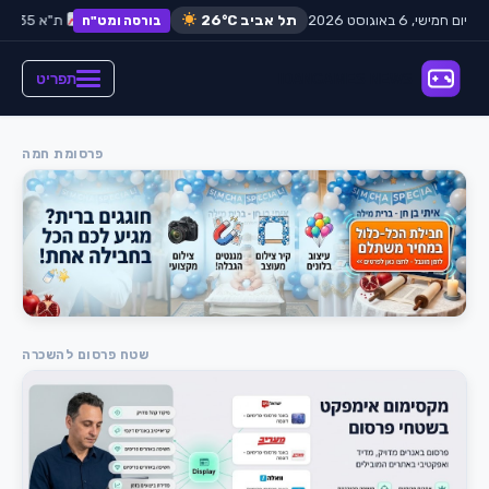
יום חמישי, 6 באוגוסט 2026
דולר:
תל אביב
₪3.65
26°C
אירו:
₪3.98
ת"א 35:
+0.42%
בורסה ומט"ח
תפריט
פרסומת חמה
שטח פרסום להשכרה