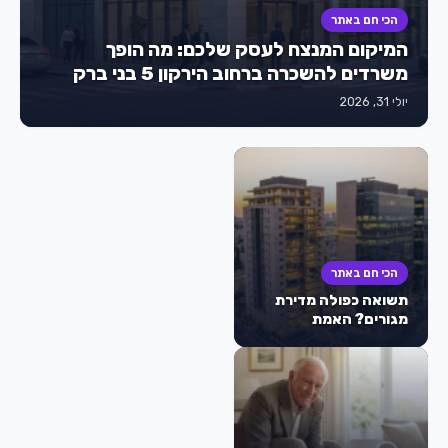
הכי חם באתר
המיקום המנצח לעסק שלכם: מה הופך
משרדים להשכרה ברחוב הירקון 5 בני ברק
למבוקשים כל כך?
יולי 31, 2026
הכי חם באתר
תשואה כפולה מדירת
מגורים? האמת
המפתיעה מאחורי
הטרנד של משרדים
להשקעה בישראל