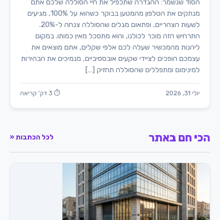
הסוד שנשמר: ההגדרה שתכפיל את חיי הסוללה שלכם אתם
מנתקים את הטלפון מהמטען בבוקר כשהוא על 100%, מגיעים
לשעות הצהריים, ופתאום מגלים שהסוללה צנחה ל-20%.
התרחיש הזה מוכר לכולנו, והוא מתסכל מאין כמותו. במקום
ליהנות מהמכשיר שעלה לכם אלפי שקלים, אתם מוצאים את
עצמכם הופכים לציידי שקעים אובססיביים, מנמיכים את הבהירות
למינימום ומתפללים שהסוללה תחזיק […]
יולי 31, 2026
⏱ 3 דק' קריאה
הכי חם באתר
לכל הכתבות «