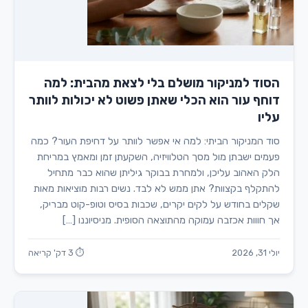
הסוד למניקור מושלם בלי לצאת מהבית: למה
דוחף עור הוא הכלי שאתן פשוט לא יכולות לוותר
עליו
סוד המניקור הביתי: למה אי אפשר לוותר על דחיפת העור? כמה
פעמים ישבתן מול מסך הטלוויזיה, השקעתן זמן ומאמץ במריחת
הלק האהוב עליכן, ולמחרת בבוקר גיליתן שהוא כבר מתחיל
להתקלף בקצוות? אתן ממש לא לבד. נשים רבות מוציאות מאות
שקלים בחודש על לקים יקרים, שכבות בסיס וטופ-קוט מבריק,
אך חווות אכזבה עמוקה מהתוצאה הסופית. מניסיוננו […]
יולי 31, 2026
⏱ 3 דק' קריאה