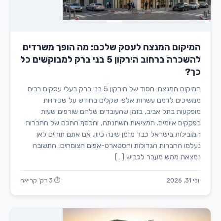
המיקום המנצח לעסק שלכם: מה הופך משרדים
להשכרה ברחוב הירקון 5 בני ברק למבוקשים כל
כך?
המיקום המנצח: הסוד של הירקון 5 בני ברק בעלי עסקים רבים
ממשיכים לדמם עשרות אלפי שקלים בחודש על שכירויות
מופקעות בתל אביב, בזמן שהעובדים שלהם שורפים שעות
בפקקים איומים. המציאות השתנתה, והכסף החכם של החברות
המובילות בישראל כבר מזמן שינה כיוון. אם אתם תוהים לאן
נעלמו החברות הגדולות והסטארט-אפים הצומחים, התשובה
נמצאת ממש מעבר לכביש […]
יולי 31, 2026
⏱ 3 דק' קריאה